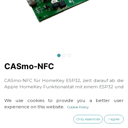
CASmo-NFC
CASmo-NFC für HomeKey ESP32, zielt darauf ab die
Apple HomeKey Funktionalität mit einem ESP32 und
PN532-NFC-Modul zu ermöglichen. Andere NFC
Funktionen werden nicht unterstützt.
We use cookies to provide you a better user
Kompatibel mit Tags von HomeAssistant, was eine
experience on this website.
Cookie Policy
Automatisierungen von Zugangsberechtigung
erleichtert. Nicht für batteriebetriebene
Only essentials
I agree
Anwendungen ausgelegt, Spannungsversorgung