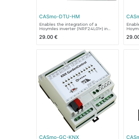
CASmo-DTU-HM
CAS
Enables the integration of a
Enable
Hoymiles inverter (NRF24L01+) in
Hoymi
SMART Home applications.
SMART
29.00
€
29.0
Compatible with OpenDTU,
Compa
AhoyDTU, IoBroker, Home
AhoyD
Assistant, OpenHAB, Symcon,
Assis
Node-RED, MQTT and others.
Node-
CASmo-GC-KNX
CASm