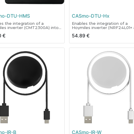
mo-DTU-HMS
CASmo-DTU-Hx
s the integration of a
Enables the integration of a
les inverter (CMT2300A) into
Hoymiles inverter (NRF24L01+
 Home applications.
CMT2300A) into SMART Hom
0
€
54.89
€
tible with OpenDTU,
applications.
TU, IoBroker, Home
Compatible with OpenDTU,
tant, OpenHAB, Symcon,
AhoyDTU, IoBroker, Home
RED, MQTT and others.
Assistant, OpenHAB, Symcon,
Node-RED, MQTT and others.
o-IR-B
CASmo-IR-W