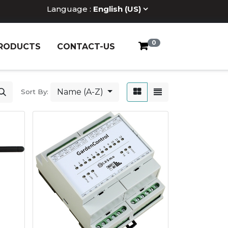
Language :
English (US)
0
RODUCTS
CONTACT-US
Name (A-Z)
Sort By: