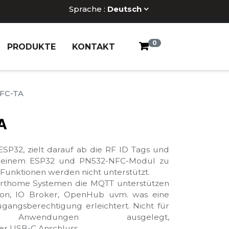
Sprache :
Deutsch
0
PRODUKTE
KONTAKT
FC-TA
A
P32, zielt darauf ab die RF ID Tags und
it einem ESP32 und PN532-NFC-Modul zu
Funktionen werden nicht unterstützt.
arthome Systemen die MQTT unterstützen
con, IO Broker, OpenHub uvm. was eine
gangsberechtigung erleichtert. Nicht für
ene Anwendungen ausgelegt,
r USB-C Anschluss.