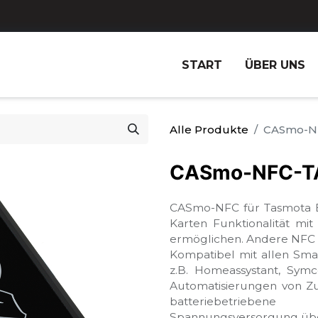
START
ÜBER UNS
Alle Produkte
CASmo-N
CASmo-NFC-T
CASmo-NFC für Tasmota ES
Karten Funktionalität m
ermöglichen. Andere NFC 
Kompatibel mit allen Sm
z.B. Homeassystant, Sym
Automatisierungen von Zu
batteriebetrieb
Spannungsversorgung übe