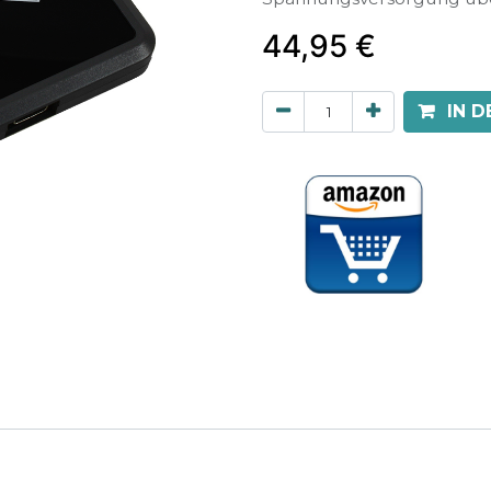
44,95
€
IN 