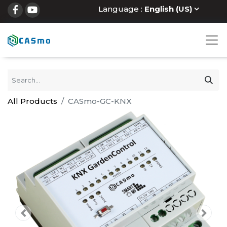
Language :
English (US)
All Products
CASmo-GC-KNX