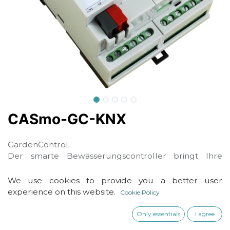
CASmo-GC-KNX
GardenControl.
Der smarte Bewässerungscontroller bringt Ihre
Garten- und Anlagenbewässerung auf das nächste
Level. Mit 12 Ventilausgängen steuern Sie bequem
We use cookies to provide you a better user
Magnetventile, über 2 zusätzliche externe
experience on this website.
Cookie Policy
Relais(nicht enthalten) wird das direkte Schalten von
230V-Pumpen oder elektrischen Kugelhähnen
Only essentials
I agree
ermöglichen.